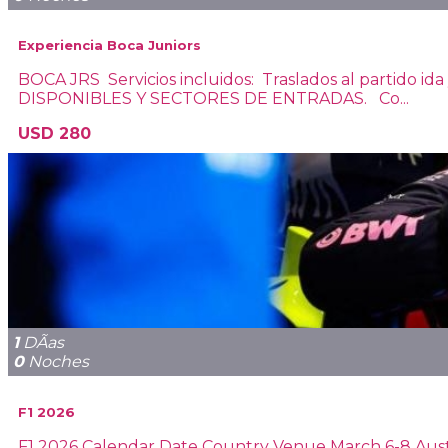
Experiencia Boca Juniors
BOCA JRS Servicios incluidos: Traslados al parti
DISPONIBLES Y SECTORES DE ENTRADAS. Co...
USD 280
1
DÃ­as
0
Noches
F1 2026
F1 2026 Calendar Date Country Venue March 6-8 Austra