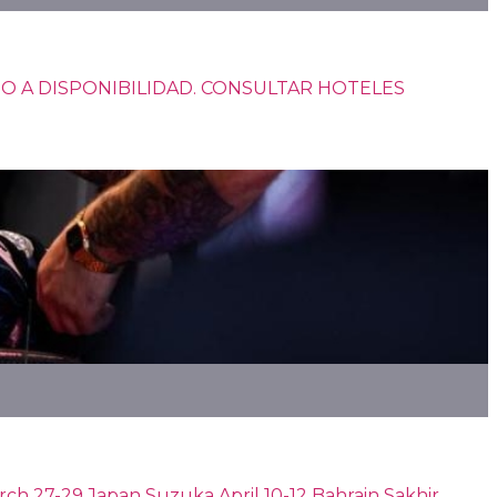
SUJETO A DISPONIBILIDAD. CONSULTAR HOTELES
 27-29 Japan Suzuka April 10-12 Bahrain Sakhir ...