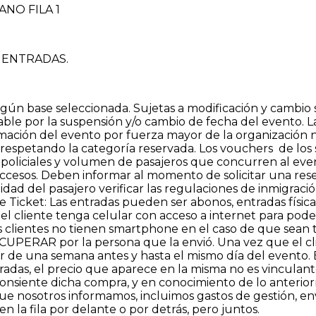
NO FILA 1
 ENTRADAS.
gún base seleccionada. Sujetas a modificación y cambio s
able por la suspensión y/o cambio de fecha del evento. 
ación del evento por fuerza mayor de la organización 
e respetando la categoría reservada. Los vouchers de los
 policiales y volumen de pasajeros que concurren al event
accesos. Deben informar al momento de solicitar una rese
idad del pasajero verificar las regulaciones de inmigració
icket: Las entradas pueden ser abonos, entradas física
ue el cliente tenga celular con acceso a internet para po
s clientes no tienen smartphone en el caso de que sean t
PERAR por la persona que la envió. Una vez que el clien
ir de una semana antes y hasta el mismo día del evento. E
radas, el precio que aparece en la misma no es vinculant
 consiente dicha compra, y en conocimiento de lo anteri
que nosotros informamos, incluimos gastos de gestión, e
en la fila por delante o por detrás, pero juntos.