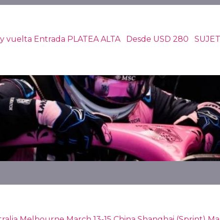
do ida y vuelta Entrada PLATEA ALTA Desde USD 280 
lia Melbourne March 13-15 China Shanghai (Sprint) March