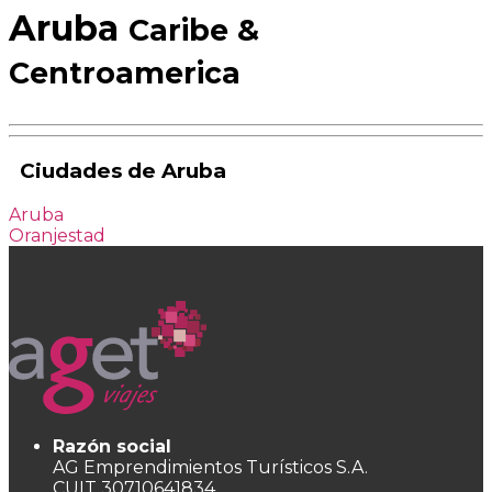
Aruba
Caribe &
Centroamerica
Ciudades de Aruba
Aruba
Oranjestad
Razón social
AG Emprendimientos Turísticos S.A.
CUIT 30710641834